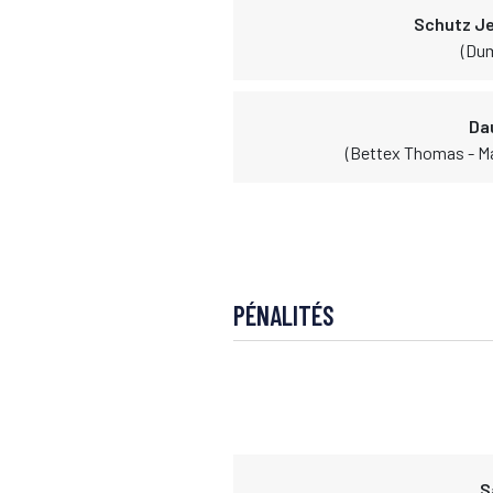
Schutz J
(Du
Da
(Bettex Thomas - M
PÉNALITÉS
S