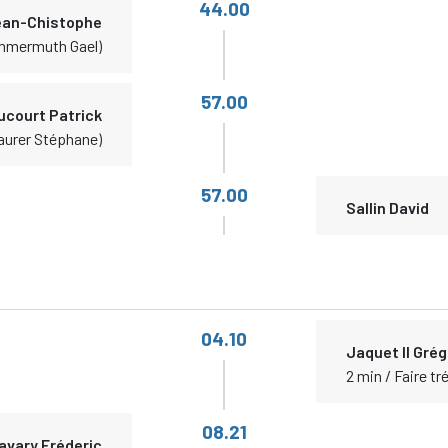
44.00
ean-Chistophe
mmermuth Gael)
57.00
ucourt Patrick
aurer Stéphane)
57.00
Sallin David
04.10
Jaquet II Gré
2 min / Faire t
08.21
avary Fréderic