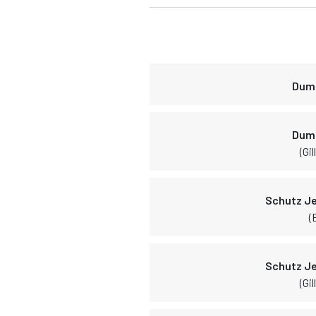
Dum
Dum
(Gi
Schutz J
(
Schutz J
(Gi