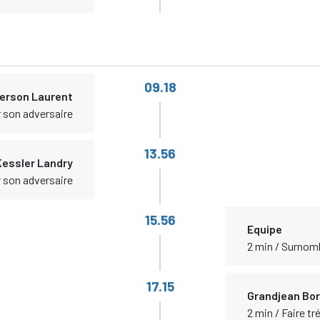
09.18
erson Laurent
r son adversaire
13.56
Kessler Landry
r son adversaire
15.56
Equipe
2 min / Surnom
17.15
Grandjean Bor
2 min / Faire t