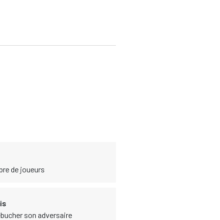
bre de joueurs
is
rébucher son adversaire