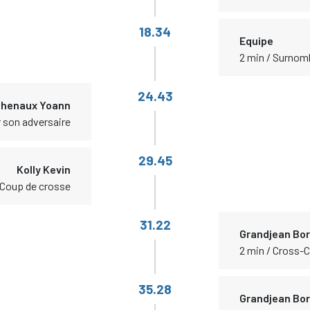
18.34
Equipe
2 min / Surnom
24.43
henaux Yoann
r son adversaire
29.45
Kolly Kevin
 Coup de crosse
31.22
Grandjean Bor
2 min / Cross-
35.28
Grandjean Bor