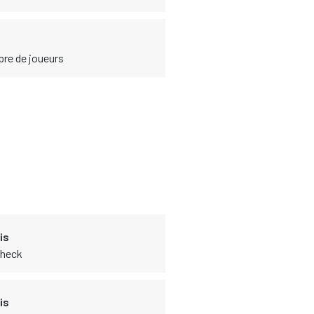
bre de joueurs
is
Check
is