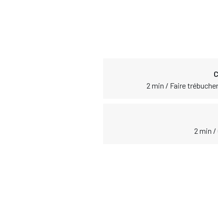
C
2 min / Faire trébuche
2 min /