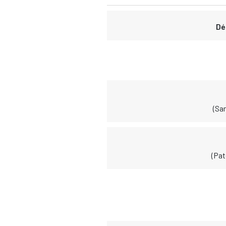
Dé
(Sa
(Pa