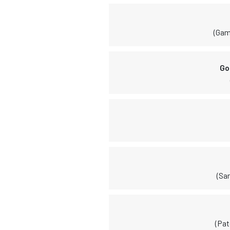
(Gam
Go
(Sa
(Pa