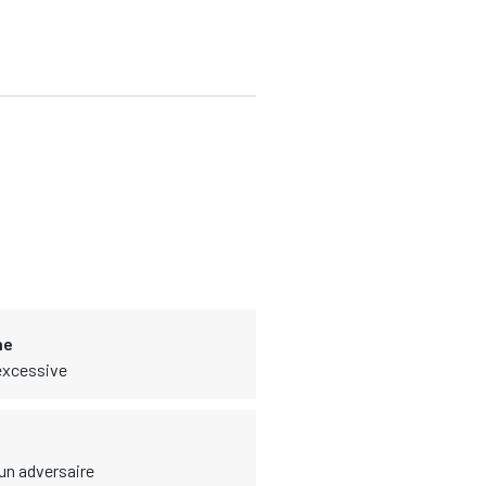
me
 excessive
 un adversaire