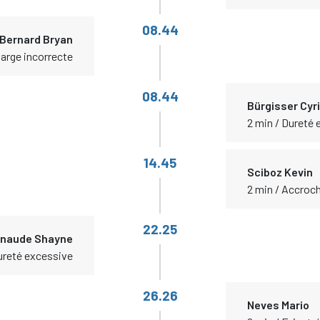
08.44
Bernard Bryan
harge incorrecte
08.44
Bürgisser Cyri
2 min / Dureté
14.45
Sciboz Kevin
2 min / Accroch
22.25
naude Shayne
ureté excessive
26.26
Neves Mario