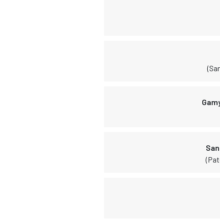
(Sa
Gamy
San
(Pa