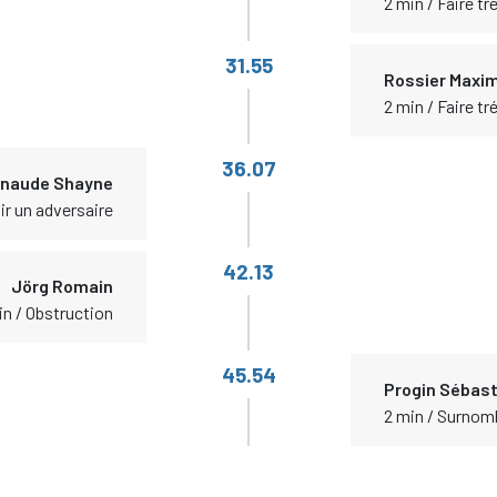
2 min / Faire t
31.55
Rossier Maxi
2 min / Faire t
36.07
naude Shayne
ir un adversaire
42.13
Jörg Romain
in / Obstruction
45.54
Progin Sébast
2 min / Surnom