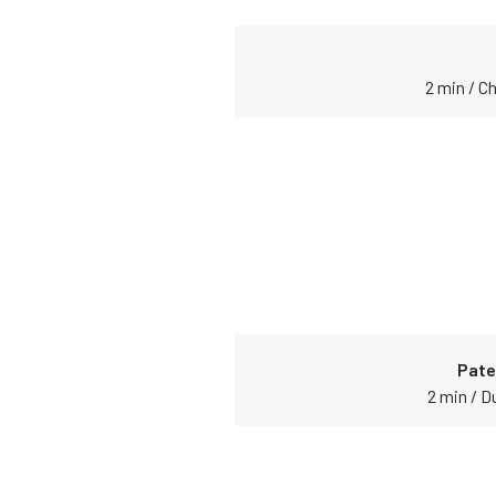
2 min / C
Pate
2 min / D