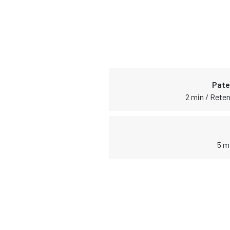
Pate
2 min / Reten
5 m