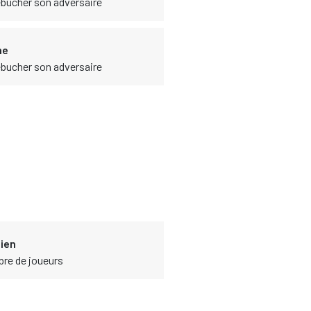
rébucher son adversaire
me
rébucher son adversaire
ien
bre de joueurs