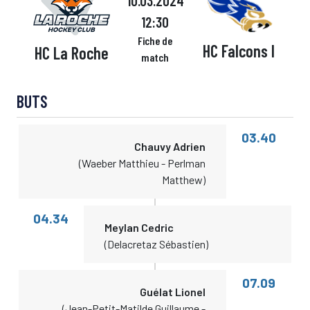
10.03.2024
12:30
Fiche de
HC Falcons I
HC La Roche
match
BUTS
03.40
Chauvy Adrien
(Waeber Matthieu - Perlman
Matthew)
04.34
Meylan Cedric
(Delacretaz Sébastien)
07.09
Guélat Lionel
(Jean-Petit-Matilde Guillaume -