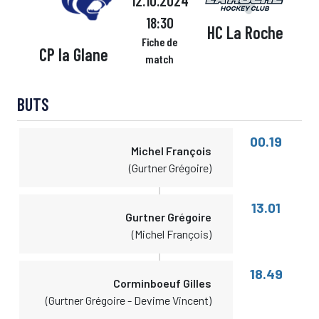
12.10.2024
18:30
HC La Roche
Fiche de
CP la Glane
match
BUTS
00.19
Michel François
(Gurtner Grégoire)
13.01
Gurtner Grégoire
(Michel François)
18.49
Corminboeuf Gilles
(Gurtner Grégoire - Devime Vincent)