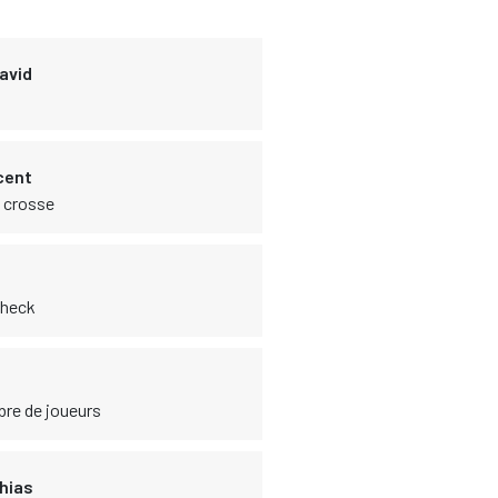
avid
cent
e crosse
Check
bre de joueurs
thias