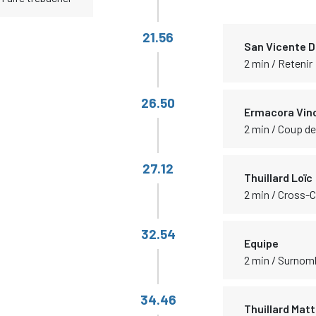
21.56
San Vicente D
2 min / Retenir
26.50
Ermacora Vin
2 min / Coup d
27.12
Thuillard Loïc
2 min / Cross-
32.54
Equipe
2 min / Surnom
34.46
Thuillard Mat