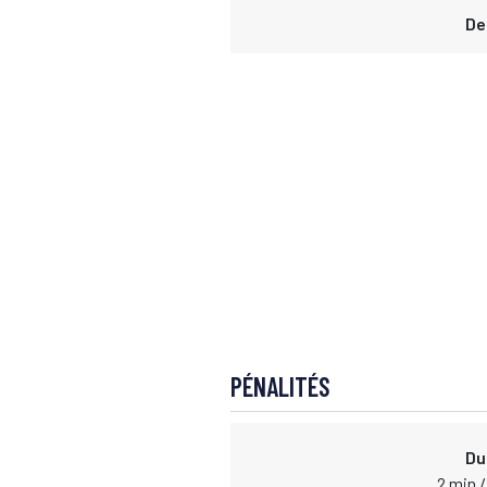
De
PÉNALITÉS
Du
2 min /