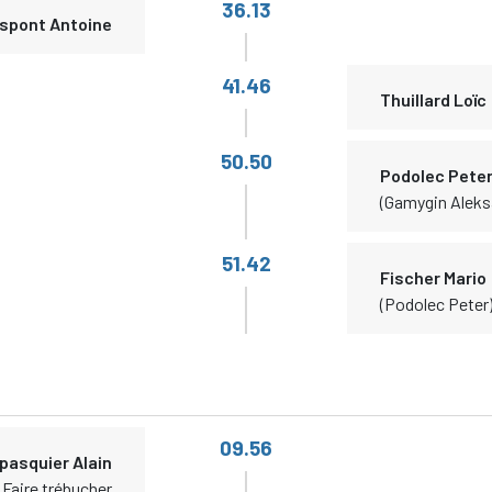
36.13
spont Antoine
41.46
Thuillard Loïc
50.50
Podolec Pete
(Gamygin Aleks
51.42
Fischer Mario
(Podolec Peter
09.56
pasquier Alain
 Faire trébucher