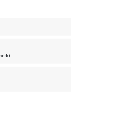
r
andr)
)