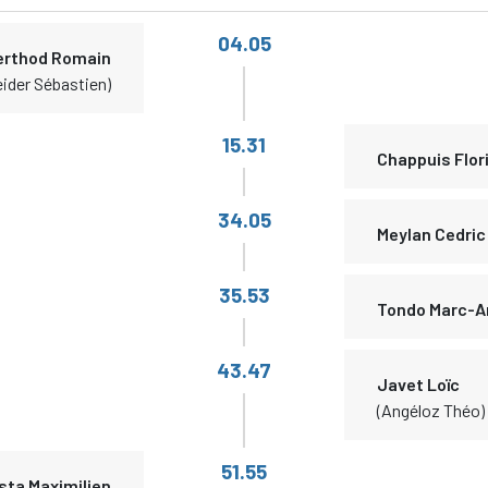
04.05
erthod Romain
ider Sébastien)
15.31
Chappuis Flor
34.05
Meylan Cedric
35.53
Tondo Marc-A
43.47
Javet Loïc
(Angéloz Théo)
51.55
sta Maximilien