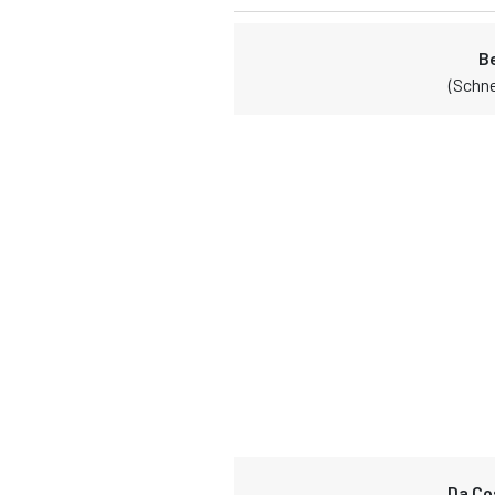
B
(Schne
Da Co