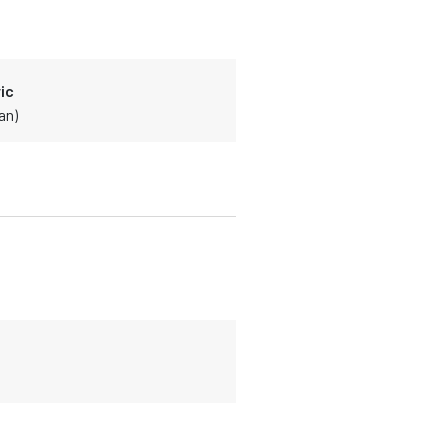
ic
an)