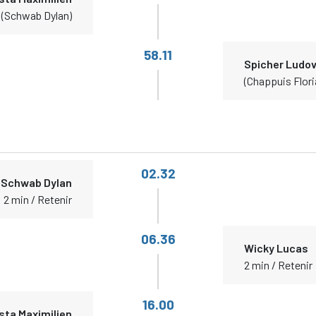
(Schwab Dylan)
58.11
Spicher Ludov
(Chappuis Flori
02.32
Schwab Dylan
2 min / Retenir
06.36
Wicky Lucas
2 min / Retenir
16.00
sta Maximilien