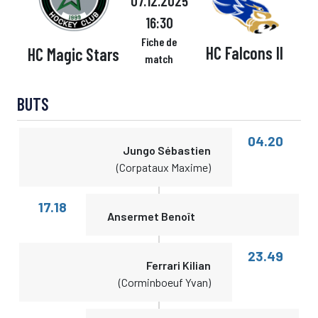
07.12.2025
16:30
Fiche de
HC Falcons II
HC Magic Stars
match
BUTS
04.20
Jungo Sébastien
(Corpataux Maxime)
17.18
Ansermet Benoît
23.49
Ferrari Kilian
(Corminboeuf Yvan)