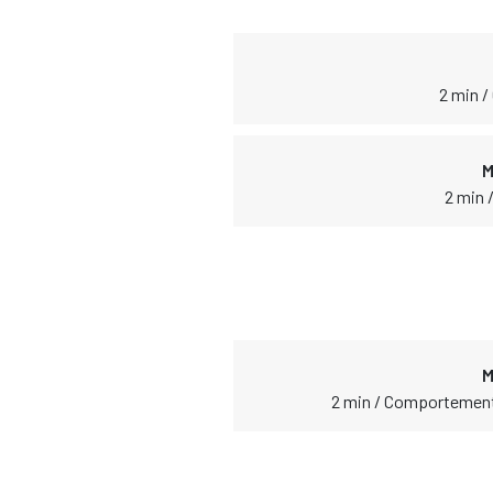
2 min /
M
2 min 
M
2 min / Comportement 