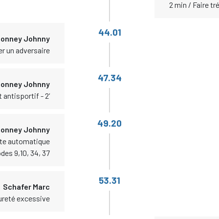
2 min / Faire t
44.01
onney Johnny
er un adversaire
47.34
onney Johnny
antisportif - 2‘
49.20
onney Johnny
uite automatique
des 9,10, 34, 37
53.31
Schafer Marc
ureté excessive