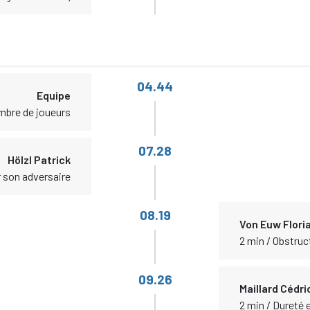
04.44
Equipe
mbre de joueurs
07.28
Hölzl Patrick
r son adversaire
08.19
Von Euw Flori
2 min / Obstruc
09.26
Maillard Cédri
2 min / Dureté