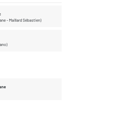
c
ane - Maillard Sébastien)
iano)
ane