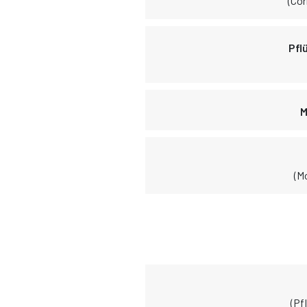
(Co
Pfl
M
(M
(Pf