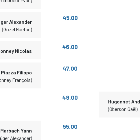
rminboeuf Yvan)
45.00
üger Alexander
(Gozel Gaetan)
46.00
onney Nicolas
47.00
Piazza Filippo
onney François)
49.00
Hugonnet An
(Oberson Gaël)
55.00
Marbach Yann
lüger Alexander)