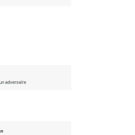
 un adversaire
an