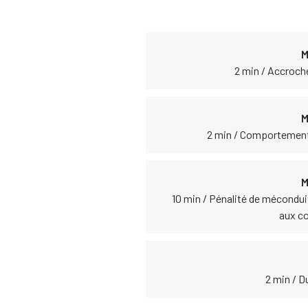
M
2 min / Accroch
M
2 min / Comportement 
M
10 min / Pénalité de mécond
aux co
2 min / D