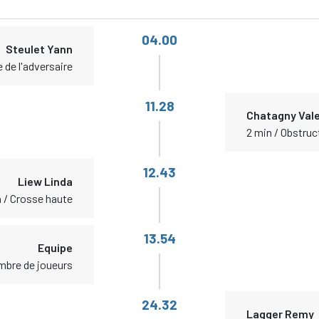
04.00
Steulet Yann
e de l'adversaire
11.28
Chatagny Vale
2 min / Obstruc
12.43
Liew Linda
 / Crosse haute
13.54
Equipe
mbre de joueurs
24.32
Lagger Remy