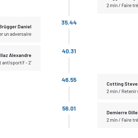
2 min / Faire t
35.44
Brügger Daniel
er un adversaire
40.31
illaz Alexandre
antisportif - 2‘
46.55
Cotting Steve
2 min / Retenir
56.01
Demierre Gill
2 min / Faire t