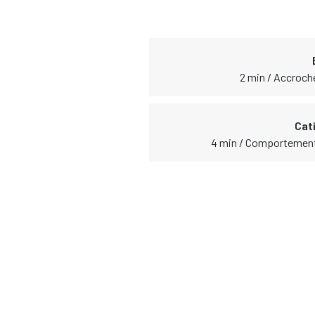
2 min / Accroch
Cat
4 min / Comportement 