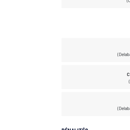
(
(Delab
C
(Delab