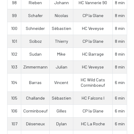
98
Rieben
Johann
HC Vannerie 90
8 min
99
Schafer
Nicolas
CP la Glane
8 min
100
Schneider
Sébastien
HC Veveyse
8 min
101
Sciboz
Thierry
CP la Glane
8 min
102
Sudan
Mike
HC Barrage
8 min
103
Zimmermann
Julian
HC Veveyse
8 min
HC Wild Cats
104
Barras
Vincent
6 min
Corminboeuf
105
Challande
Sébastien
HC Falcons I
6 min
106
Corminboeuf
Gilles
CP la Glane
6 min
107
Déseneux
Dylan
HC La Roche
6 min