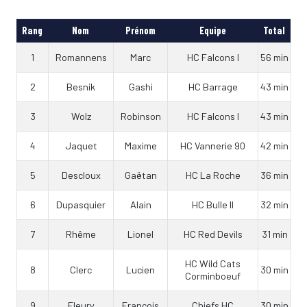
Rang
Nom
Prénom
Equipe
Total
1
Romannens
Marc
HC Falcons I
56 min
2
Besnik
Gashi
HC Barrage
43 min
3
Wolz
Robinson
HC Falcons I
43 min
4
Jaquet
Maxime
HC Vannerie 90
42 min
5
Descloux
Gaëtan
HC La Roche
36 min
6
Dupasquier
Alain
HC Bulle II
32 min
7
Rhême
Lionel
HC Red Devils
31 min
HC Wild Cats
8
Clerc
Lucien
30 min
Corminboeuf
9
Fleury
François
Chiefs HC
30 min