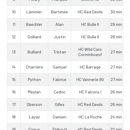
10
Lämmler
Bartimee
HC Red Devils
30 min
11
Baechler
Alan
HC Bulle II
29 min
12
Golliard
Justin
HC Bulle II
28 min
HC Wild Cats
13
Bulliard
Tristan
27 min
Corminboeuf
14
Charrière
Samuel
HC Barrage
27 min
15
Python
Fabrice
HC Vannerie 90
27 min
16
Meylan
Cedric
HC Falcons I
26 min
17
Oberson
Gilles
HC Red Devils
26 min
18
Layaz
Damien
HC La Roche
24 min
19
Conus
Thibault
HC Red Devils
22 min