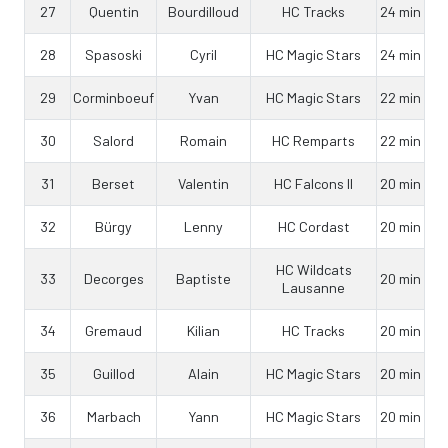
27
Quentin
Bourdilloud
HC Tracks
24 min
28
Spasoski
Cyril
HC Magic Stars
24 min
29
Corminboeuf
Yvan
HC Magic Stars
22 min
30
Salord
Romain
HC Remparts
22 min
31
Berset
Valentin
HC Falcons II
20 min
32
Bürgy
Lenny
HC Cordast
20 min
HC Wildcats
33
Decorges
Baptiste
20 min
Lausanne
34
Gremaud
Kilian
HC Tracks
20 min
35
Guillod
Alain
HC Magic Stars
20 min
36
Marbach
Yann
HC Magic Stars
20 min