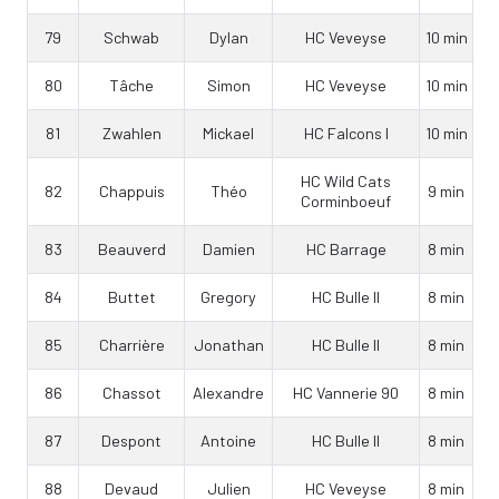
79
Schwab
Dylan
HC Veveyse
10 min
80
Tâche
Simon
HC Veveyse
10 min
81
Zwahlen
Mickael
HC Falcons I
10 min
HC Wild Cats
82
Chappuis
Théo
9 min
Corminboeuf
83
Beauverd
Damien
HC Barrage
8 min
84
Buttet
Gregory
HC Bulle II
8 min
85
Charrière
Jonathan
HC Bulle II
8 min
86
Chassot
Alexandre
HC Vannerie 90
8 min
87
Despont
Antoine
HC Bulle II
8 min
88
Devaud
Julien
HC Veveyse
8 min