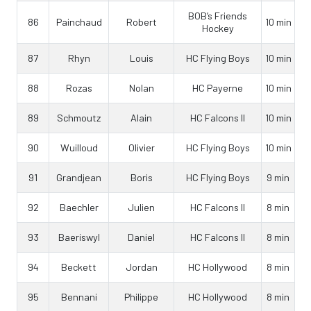
BOB’s Friends
86
Painchaud
Robert
10 min
Hockey
87
Rhyn
Louis
HC Flying Boys
10 min
88
Rozas
Nolan
HC Payerne
10 min
89
Schmoutz
Alain
HC Falcons II
10 min
90
Wuilloud
Olivier
HC Flying Boys
10 min
91
Grandjean
Boris
HC Flying Boys
9 min
92
Baechler
Julien
HC Falcons II
8 min
93
Baeriswyl
Daniel
HC Falcons II
8 min
94
Beckett
Jordan
HC Hollywood
8 min
95
Bennani
Philippe
HC Hollywood
8 min