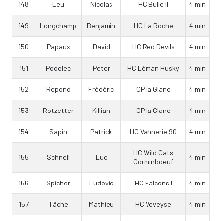
148
Leu
Nicolas
HC Bulle II
4 min
149
Longchamp
Benjamin
HC La Roche
4 min
150
Papaux
David
HC Red Devils
4 min
151
Podolec
Peter
HC Léman Husky
4 min
152
Repond
Frédéric
CP la Glane
4 min
153
Rotzetter
Killian
CP la Glane
4 min
154
Sapin
Patrick
HC Vannerie 90
4 min
HC Wild Cats
155
Schnell
Luc
4 min
Corminboeuf
156
Spicher
Ludovic
HC Falcons I
4 min
157
Tâche
Mathieu
HC Veveyse
4 min