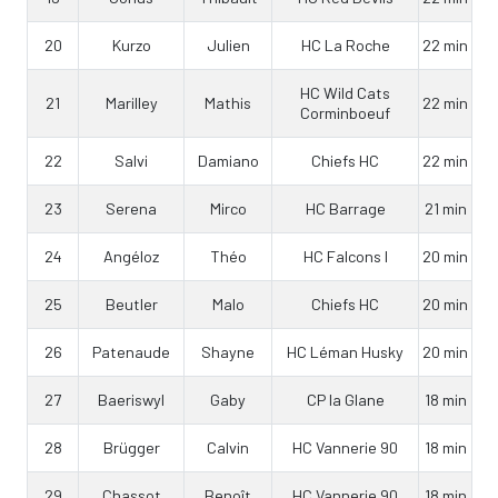
20
Kurzo
Julien
HC La Roche
22 min
HC Wild Cats
21
Marilley
Mathis
22 min
Corminboeuf
22
Salvi
Damiano
Chiefs HC
22 min
23
Serena
Mirco
HC Barrage
21 min
24
Angéloz
Théo
HC Falcons I
20 min
25
Beutler
Malo
Chiefs HC
20 min
26
Patenaude
Shayne
HC Léman Husky
20 min
27
Baeriswyl
Gaby
CP la Glane
18 min
28
Brügger
Calvin
HC Vannerie 90
18 min
29
Chassot
Benoît
HC Vannerie 90
18 min