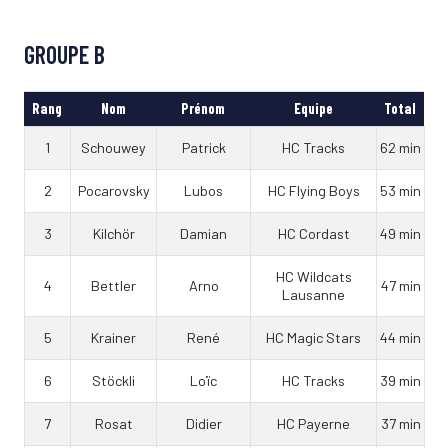
GROUPE B
Rang
Nom
Prénom
Equipe
Total
1
Schouwey
Patrick
HC Tracks
62 min
2
Pocarovsky
Lubos
HC Flying Boys
53 min
3
Kilchör
Damian
HC Cordast
49 min
HC Wildcats
4
Bettler
Arno
47 min
Lausanne
5
Krainer
René
HC Magic Stars
44 min
6
Stöckli
Loïc
HC Tracks
39 min
7
Rosat
Didier
HC Payerne
37 min