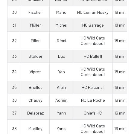
30
Fischer
Mario
HC Léman Husky
18 min
31
Müller
Michel
HC Barrage
18 min
HC Wild Cats
32
Piller
Rémi
18 min
Corminboeuf
33
Stalder
Luc
HC Bulle II
18 min
HC Wild Cats
34
Vipret
Yan
18 min
Corminboeuf
35
Broillet
Alain
HC Falcons I
16 min
36
Chauvy
Adrien
HC La Roche
16 min
37
Delapraz
Yann
Chiefs HC
16 min
HC Wild Cats
38
Marilley
Yanis
16 min
Corminboeuf