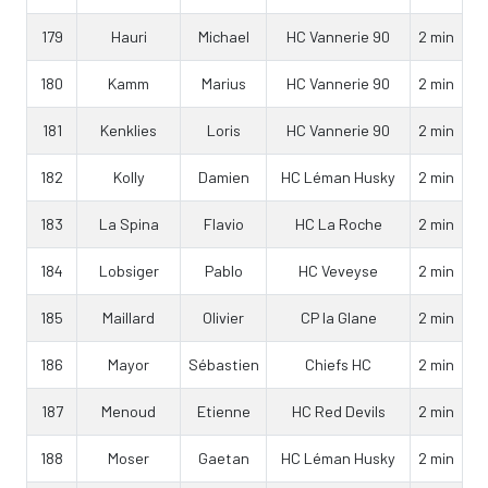
179
Hauri
Michael
HC Vannerie 90
2 min
180
Kamm
Marius
HC Vannerie 90
2 min
181
Kenklies
Loris
HC Vannerie 90
2 min
182
Kolly
Damien
HC Léman Husky
2 min
183
La Spina
Flavio
HC La Roche
2 min
184
Lobsiger
Pablo
HC Veveyse
2 min
185
Maillard
Olivier
CP la Glane
2 min
186
Mayor
Sébastien
Chiefs HC
2 min
187
Menoud
Etienne
HC Red Devils
2 min
188
Moser
Gaetan
HC Léman Husky
2 min