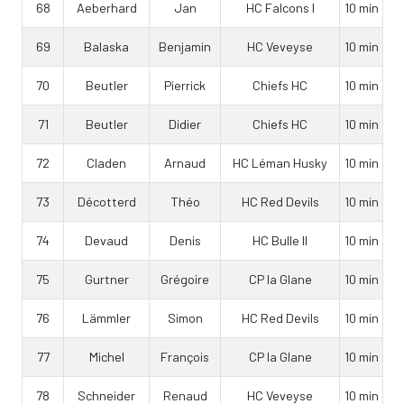
68
Aeberhard
Jan
HC Falcons I
10 min
69
Balaska
Benjamin
HC Veveyse
10 min
70
Beutler
Pierrick
Chiefs HC
10 min
71
Beutler
Didier
Chiefs HC
10 min
72
Claden
Arnaud
HC Léman Husky
10 min
73
Décotterd
Théo
HC Red Devils
10 min
74
Devaud
Denis
HC Bulle II
10 min
75
Gurtner
Grégoire
CP la Glane
10 min
76
Lämmler
Simon
HC Red Devils
10 min
77
Michel
François
CP la Glane
10 min
78
Schneider
Renaud
HC Veveyse
10 min