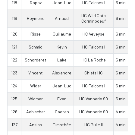
118
Rapaz
Jean-Luc
HC Falcons I
6 min
HC Wild Cats
119
Reymond
Arnaud
6 min
Corminboeuf
120
Risse
Guillaume
HC Veveyse
6 min
121
Schmid
Kevin
HC Falcons I
6 min
122
Schorderet
Lake
HC La Roche
6 min
123
Vincent
Alexandre
Chiefs HC
6 min
124
Wider
Jean-Luc
HC Falcons I
6 min
125
Widmer
Evan
HC Vannerie 90
6 min
126
Aebischer
Gaetan
HC Vannerie 90
4 min
127
Ansias
Timothée
HC Bulle II
4 min