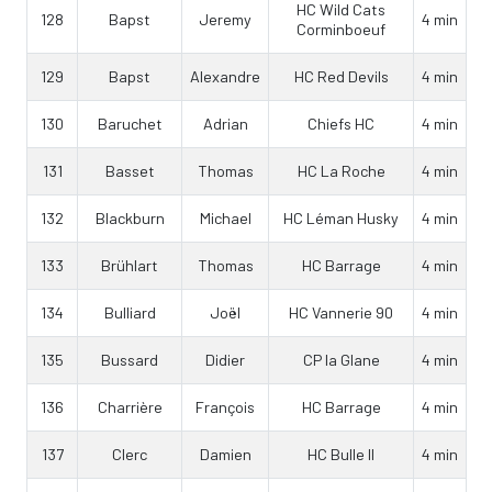
HC Wild Cats
128
Bapst
Jeremy
4 min
Corminboeuf
129
Bapst
Alexandre
HC Red Devils
4 min
130
Baruchet
Adrian
Chiefs HC
4 min
131
Basset
Thomas
HC La Roche
4 min
132
Blackburn
Michael
HC Léman Husky
4 min
133
Brühlart
Thomas
HC Barrage
4 min
134
Bulliard
Joël
HC Vannerie 90
4 min
135
Bussard
Didier
CP la Glane
4 min
136
Charrière
François
HC Barrage
4 min
137
Clerc
Damien
HC Bulle II
4 min