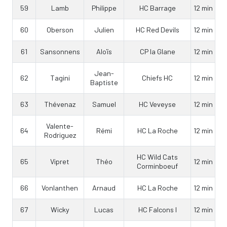
59
Lamb
Philippe
HC Barrage
12 min
60
Oberson
Julien
HC Red Devils
12 min
61
Sansonnens
Aloïs
CP la Glane
12 min
Jean-
62
Tagini
Chiefs HC
12 min
Baptiste
63
Thévenaz
Samuel
HC Veveyse
12 min
Valente-
64
Rémi
HC La Roche
12 min
Rodriguez
HC Wild Cats
65
Vipret
Théo
12 min
Corminboeuf
66
Vonlanthen
Arnaud
HC La Roche
12 min
67
Wicky
Lucas
HC Falcons I
12 min