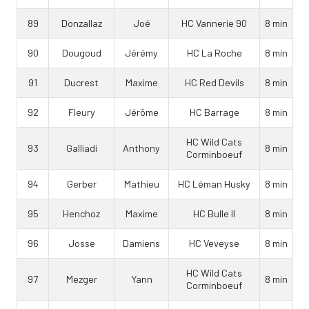
89
Donzallaz
Joé
HC Vannerie 90
8 min
90
Dougoud
Jérémy
HC La Roche
8 min
91
Ducrest
Maxime
HC Red Devils
8 min
92
Fleury
Jérôme
HC Barrage
8 min
HC Wild Cats
93
Galliadi
Anthony
8 min
Corminboeuf
94
Gerber
Mathieu
HC Léman Husky
8 min
95
Henchoz
Maxime
HC Bulle II
8 min
96
Josse
Damiens
HC Veveyse
8 min
HC Wild Cats
97
Mezger
Yann
8 min
Corminboeuf