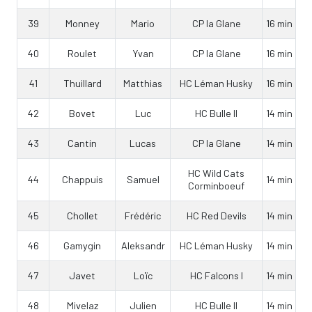
39
Monney
Mario
CP la Glane
16 min
40
Roulet
Yvan
CP la Glane
16 min
41
Thuillard
Matthias
HC Léman Husky
16 min
42
Bovet
Luc
HC Bulle II
14 min
43
Cantin
Lucas
CP la Glane
14 min
HC Wild Cats
44
Chappuis
Samuel
14 min
Corminboeuf
45
Chollet
Frédéric
HC Red Devils
14 min
46
Gamygin
Aleksandr
HC Léman Husky
14 min
47
Javet
Loïc
HC Falcons I
14 min
48
Mivelaz
Julien
HC Bulle II
14 min