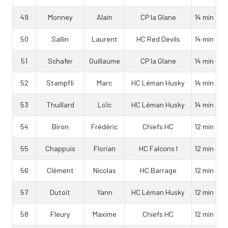
49
Monney
Alain
CP la Glane
14 min
50
Sallin
Laurent
HC Red Devils
14 min
51
Schafer
Guillaume
CP la Glane
14 min
52
Stampfli
Marc
HC Léman Husky
14 min
53
Thuillard
Loïc
HC Léman Husky
14 min
54
Biron
Frédéric
Chiefs HC
12 min
55
Chappuis
Florian
HC Falcons I
12 min
56
Clément
Nicolas
HC Barrage
12 min
57
Dutoit
Yann
HC Léman Husky
12 min
58
Fleury
Maxime
Chiefs HC
12 min