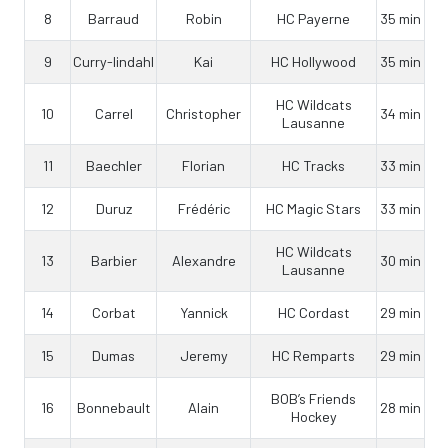
8
Barraud
Robin
HC Payerne
35 min
9
Curry-lindahl
Kai
HC Hollywood
35 min
HC Wildcats
10
Carrel
Christopher
34 min
Lausanne
11
Baechler
Florian
HC Tracks
33 min
12
Duruz
Frédéric
HC Magic Stars
33 min
HC Wildcats
13
Barbier
Alexandre
30 min
Lausanne
14
Corbat
Yannick
HC Cordast
29 min
15
Dumas
Jeremy
HC Remparts
29 min
BOB’s Friends
16
Bonnebault
Alain
28 min
Hockey