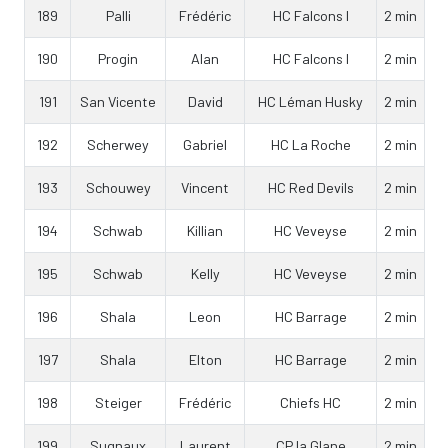
189
Palli
Frédéric
HC Falcons I
2 min
190
Progin
Alan
HC Falcons I
2 min
191
San Vicente
David
HC Léman Husky
2 min
192
Scherwey
Gabriel
HC La Roche
2 min
193
Schouwey
Vincent
HC Red Devils
2 min
194
Schwab
Killian
HC Veveyse
2 min
195
Schwab
Kelly
HC Veveyse
2 min
196
Shala
Leon
HC Barrage
2 min
197
Shala
Elton
HC Barrage
2 min
198
Steiger
Frédéric
Chiefs HC
2 min
199
Sugnaux
Laurent
CP la Glane
2 min