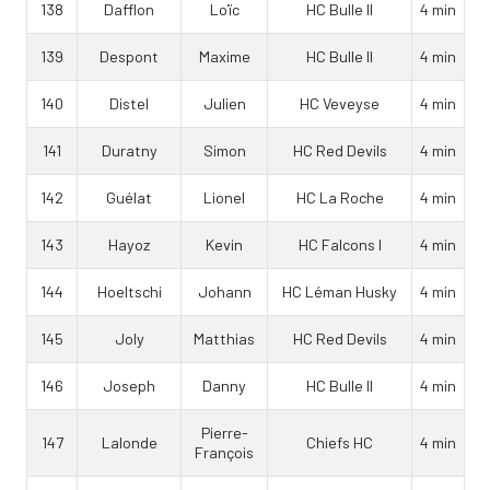
138
Dafflon
Loïc
HC Bulle II
4 min
139
Despont
Maxime
HC Bulle II
4 min
140
Distel
Julien
HC Veveyse
4 min
141
Duratny
Simon
HC Red Devils
4 min
142
Guélat
Lionel
HC La Roche
4 min
143
Hayoz
Kevin
HC Falcons I
4 min
144
Hoeltschi
Johann
HC Léman Husky
4 min
145
Joly
Matthias
HC Red Devils
4 min
146
Joseph
Danny
HC Bulle II
4 min
Pierre-
147
Lalonde
Chiefs HC
4 min
François