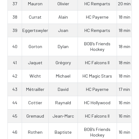
37
Mauron
Olivier
HC Remparts
20 min
38
Currat
Alain
HC Payerne
18 min
39
Eggertswyler
Joan
HC Remparts
18 min
BOB’s Friends
40
Gorton
Dylan
18 min
Hockey
41
Jaquet
Grégory
HC Falcons II
18 min
42
Wicht
Michael
HC Magic Stars
18 min
43
Métrailler
David
HC Payerne
17 min
44
Cottier
Raynald
HC Hollywood
16 min
45
Gremaud
Jean-Marc
HC Falcons II
16 min
BOB’s Friends
46
Rothen
Baptiste
16 min
Hockey