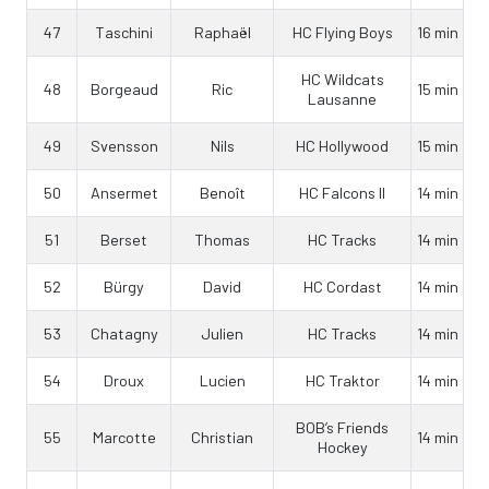
47
Taschini
Raphaël
HC Flying Boys
16 min
HC Wildcats
48
Borgeaud
Ric
15 min
Lausanne
49
Svensson
Nils
HC Hollywood
15 min
50
Ansermet
Benoît
HC Falcons II
14 min
51
Berset
Thomas
HC Tracks
14 min
52
Bürgy
David
HC Cordast
14 min
53
Chatagny
Julien
HC Tracks
14 min
54
Droux
Lucien
HC Traktor
14 min
BOB’s Friends
55
Marcotte
Christian
14 min
Hockey