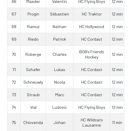
66
Maeder
Valentin
HC Flying Boys
12 min
67
Progin
Sébastien
HC Traktor
12 min
68
Ramuz
Nathan
HC Hollywood
12 min
69
Riedo
Patrick
HC Cordast
12 min
BOB’s Friends
70
Roberge
Charles
12 min
Hockey
71
Schafer
Lukas
HC Cordast
12 min
72
Schneuwly
Nicola
HC Cordast
12 min
73
Straub
Marc
HC Cordast
12 min
74
Vial
Ludovic
HC Flying Boys
12 min
HC Wildcats
75
Chiovenda
Johan
11 min
Lausanne