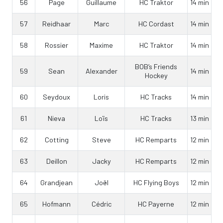
56
Page
Guillaume
HC Traktor
14 min
57
Reidhaar
Marc
HC Cordast
14 min
58
Rossier
Maxime
HC Traktor
14 min
BOB’s Friends
59
Sean
Alexander
14 min
Hockey
60
Seydoux
Loris
HC Tracks
14 min
61
Nieva
Loïs
HC Tracks
13 min
62
Cotting
Steve
HC Remparts
12 min
63
Deillon
Jacky
HC Remparts
12 min
64
Grandjean
Joël
HC Flying Boys
12 min
65
Hofmann
Cédric
HC Payerne
12 min