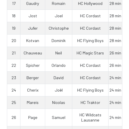
17
Gaudry
Romain
HC Hollywood
28 min
18
Jost
Joel
HC Cordast
28 min
19
Jufer
Christophe
HC Cordast
28 min
20
Kotvan
Dominik
HC Flying Boys
28 min
21
Chauveau
Neil
HC Magic Stars
26 min
22
Spicher
Orlando
HC Cordast
26 min
23
Berger
David
HC Cordast
24 min
24
Cherix
Joël
HC Flying Boys
24 min
25
Mareis
Nicolas
HC Traktor
24 min
HC Wildcats
26
Page
Samuel
24 min
Lausanne