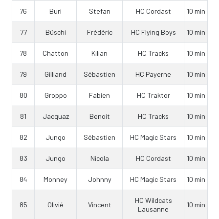
76
Buri
Stefan
HC Cordast
10 min
77
Büschi
Frédéric
HC Flying Boys
10 min
78
Chatton
Kilian
HC Tracks
10 min
79
Gilliand
Sébastien
HC Payerne
10 min
80
Groppo
Fabien
HC Traktor
10 min
81
Jacquaz
Benoit
HC Tracks
10 min
82
Jungo
Sébastien
HC Magic Stars
10 min
83
Jungo
Nicola
HC Cordast
10 min
84
Monney
Johnny
HC Magic Stars
10 min
HC Wildcats
85
Olivié
Vincent
10 min
Lausanne