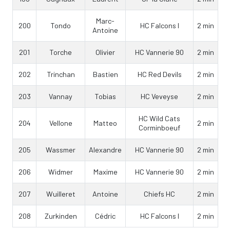
Marc-
200
Tondo
HC Falcons I
2 min
Antoine
201
Torche
Olivier
HC Vannerie 90
2 min
202
Trinchan
Bastien
HC Red Devils
2 min
203
Vannay
Tobias
HC Veveyse
2 min
HC Wild Cats
204
Vellone
Matteo
2 min
Corminboeuf
205
Wassmer
Alexandre
HC Vannerie 90
2 min
206
Widmer
Maxime
HC Vannerie 90
2 min
207
Wuilleret
Antoine
Chiefs HC
2 min
208
Zurkinden
Cédric
HC Falcons I
2 min