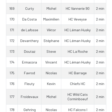
169
Curty
Michel
HC Vannerie 90
2 min
170
Da Costa
Maximilien
HC Veveyse
2 min
171
de Lafosse
Viktor
HC Léman Husky
2 min
172
Devanthery
Stéphane
HC Léman Husky
2 min
173
Doutaz
Steve
HC La Roche
2 min
174
Ermacora
Vincent
HC Léman Husky
2 min
175
Favrod
Nicolas
HC Barrage
2 min
176
Fleuty
Kevin
Chiefs HC
2 min
HC Wild Cats
177
Froidevaux
Michel
2 min
Corminboeuf
178
Gehring
Nicolas
HC Falcons I
2 min