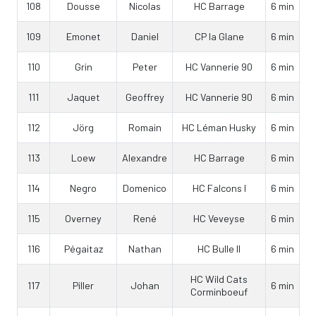
108
Dousse
Nicolas
HC Barrage
6 min
109
Emonet
Daniel
CP la Glane
6 min
110
Grin
Peter
HC Vannerie 90
6 min
111
Jaquet
Geoffrey
HC Vannerie 90
6 min
112
Jörg
Romain
HC Léman Husky
6 min
113
Loew
Alexandre
HC Barrage
6 min
114
Negro
Domenico
HC Falcons I
6 min
115
Overney
René
HC Veveyse
6 min
116
Pégaitaz
Nathan
HC Bulle II
6 min
HC Wild Cats
117
Piller
Johan
6 min
Corminboeuf