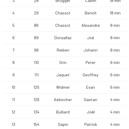
3
28
Brügger
Calvin
18 min
4
29
Chassot
Benoît
18 min
5
86
Chassot
Alexandre
8 min
6
89
Donzallaz
Joé
8 min
7
98
Rieben
Johann
8 min
8
110
Grin
Peter
6 min
9
111
Jaquet
Geoffrey
6 min
10
125
Widmer
Evan
6 min
11
126
Aebischer
Gaetan
4 min
12
134
Bulliard
Joël
4 min
13
154
Sapin
Patrick
4 min