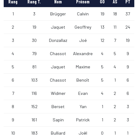
Rang
Rang T.
Nom
Prénom
GO
AS
PT
1
3
Brügger
Calvin
19
18
37
2
19
Jaquet
Geoffrey
13
11
24
3
30
Donzallaz
Joé
12
7
19
4
79
Chassot
Alexandre
4
5
9
5
81
Jaquet
Maxime
5
4
9
6
103
Chassot
Benoît
5
1
6
7
116
Widmer
Evan
4
2
6
8
152
Berset
Yan
1
2
3
9
161
Sapin
Patrick
1
2
3
10
183
Bulliard
Joël
0
1
1