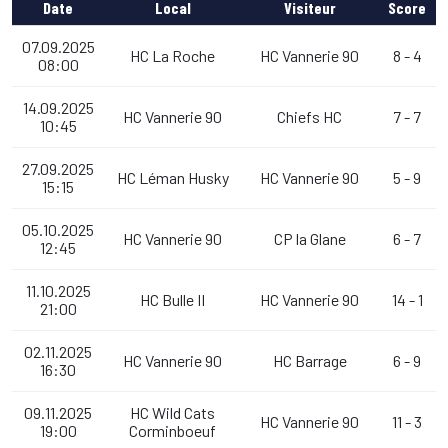
Date
Local
Visiteur
Score
07.09.2025
HC La Roche
HC Vannerie 90
8 - 4
08:00
14.09.2025
HC Vannerie 90
Chiefs HC
7 - 7
10:45
27.09.2025
HC Léman Husky
HC Vannerie 90
5 - 9
15:15
05.10.2025
HC Vannerie 90
CP la Glane
6 - 7
12:45
11.10.2025
HC Bulle II
HC Vannerie 90
14 - 1
21:00
02.11.2025
HC Vannerie 90
HC Barrage
6 - 9
16:30
09.11.2025
HC Wild Cats
HC Vannerie 90
11 - 3
19:00
Corminboeuf