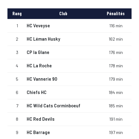
Rang
Club
Pénalités
1
HC Veveyse
116 min
2
HC Léman Husky
162 min
3
CP la Glane
176 min
4
HC La Roche
178 min
5
HC Vannerie 90
179 min
6
Chiefs HC
184 min
7
HC Wild Cats Corminboeuf
185 min
8
HC Red Devils
191 min
9
HC Barrage
197 min