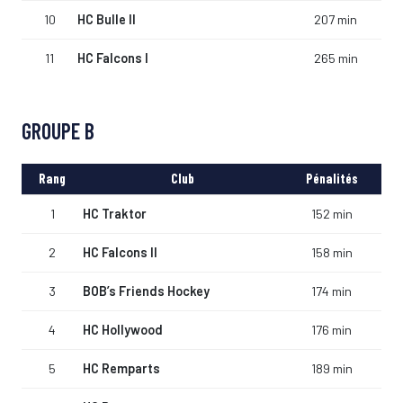
10
HC Bulle II
207 min
11
HC Falcons I
265 min
GROUPE B
Rang
Club
Pénalités
1
HC Traktor
152 min
2
HC Falcons II
158 min
3
BOB’s Friends Hockey
174 min
4
HC Hollywood
176 min
5
HC Remparts
189 min