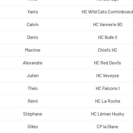
Yanis
HC Wild Cats Corminboeu
Calvin
HC Vannerie 90
Denis
HC Bulle II
Maxime
Chiefs HC
Alexandre
HC Red Devils
Julien
HC Veveyse
Théo
HC Falcons I
Rémi
HC La Roche
Stéphane
HC Léman Husky
Gilles
CP la Glane