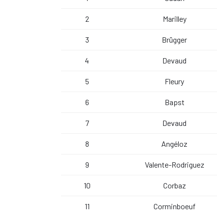
2
Marilley
3
Brügger
4
Devaud
5
Fleury
6
Bapst
7
Devaud
8
Angéloz
9
Valente-Rodriguez
10
Corbaz
11
Corminboeuf