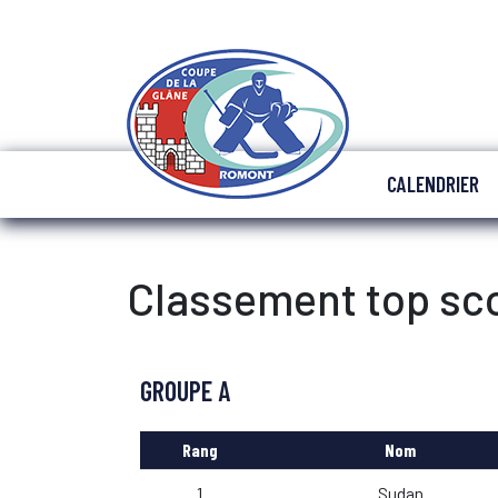
CALENDRIER
Classement top sc
GROUPE A
Rang
Nom
1
Sudan