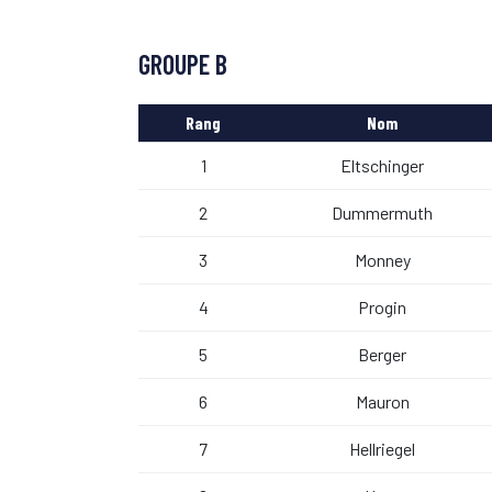
GROUPE B
Rang
Nom
1
Eltschinger
2
Dummermuth
3
Monney
4
Progin
5
Berger
6
Mauron
7
Hellriegel