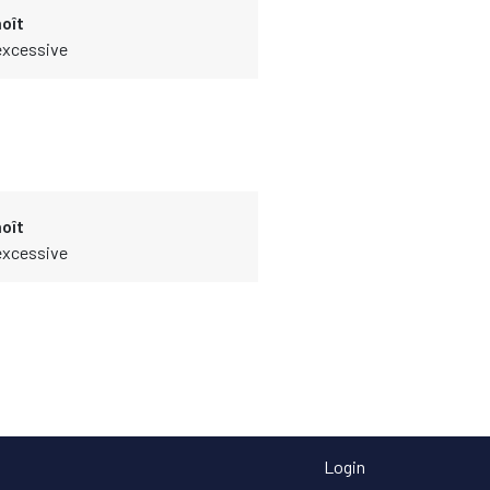
oît
 excessive
oît
 excessive
Login