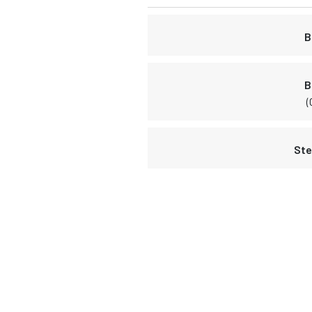
B
B
(
Ste