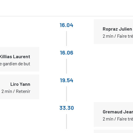
16.04
Ropraz Julien
2 min / Faire t
16.06
Killias Laurent
le gardien de but
19.54
Liro Yann
2 min / Retenir
33.30
Gremaud Jea
2 min / Faire t