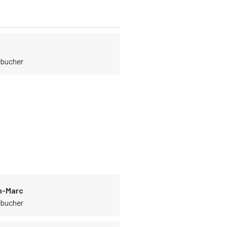
rébucher
n-Marc
rébucher