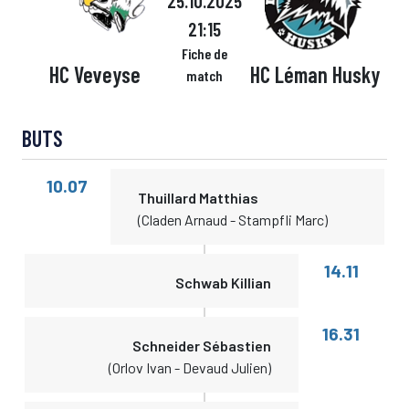
25.10.2025
21:15
Fiche de
HC Veveyse
HC Léman Husky
match
BUTS
10.07
Thuillard Matthias
(Claden Arnaud - Stampfli Marc)
14.11
Schwab Killian
16.31
Schneider Sébastien
(Orlov Ivan - Devaud Julien)