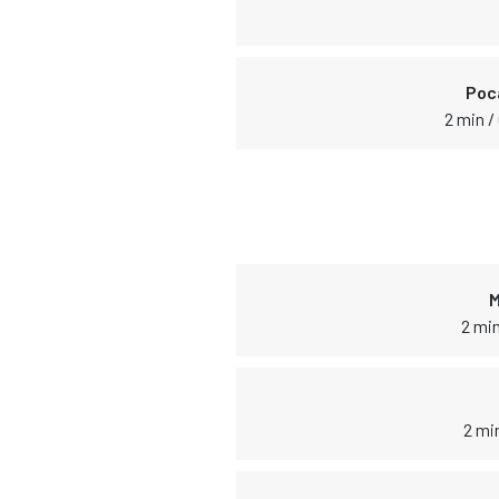
Poc
2 min /
M
2 min
2 mi