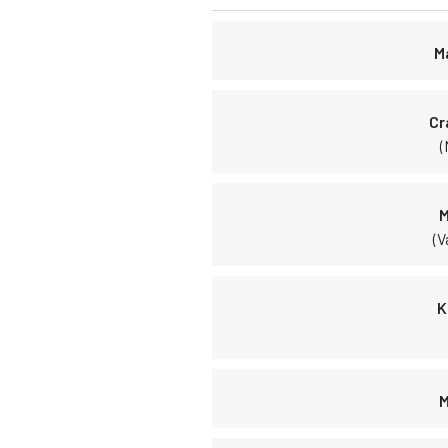
M
Cr
(
M
(V
K
M