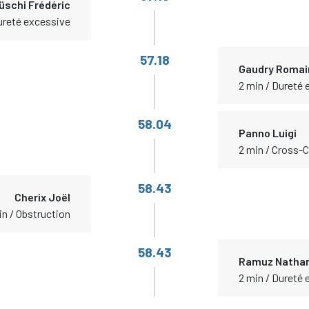
üschi Frédéric
ureté excessive
57.18
Gaudry Romai
2 min / Dureté
58.04
Panno Luigi
2 min / Cross-
58.43
Cherix Joël
in / Obstruction
58.43
Ramuz Natha
2 min / Dureté