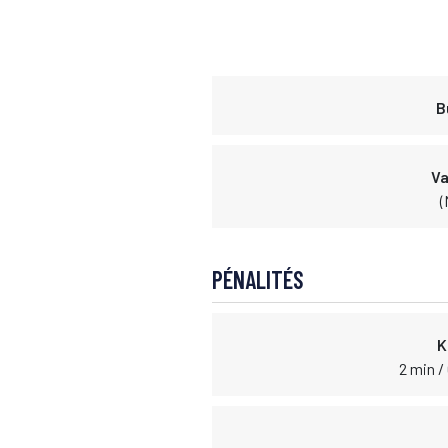
B
Va
(
PÉNALITÉS
K
2 min /