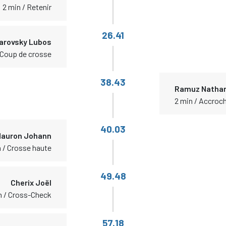
2 min / Retenir
26.41
arovsky Lubos
 Coup de crosse
38.43
Ramuz Natha
2 min / Accroc
40.03
auron Johann
 / Crosse haute
49.48
Cherix Joël
n / Cross-Check
57.18