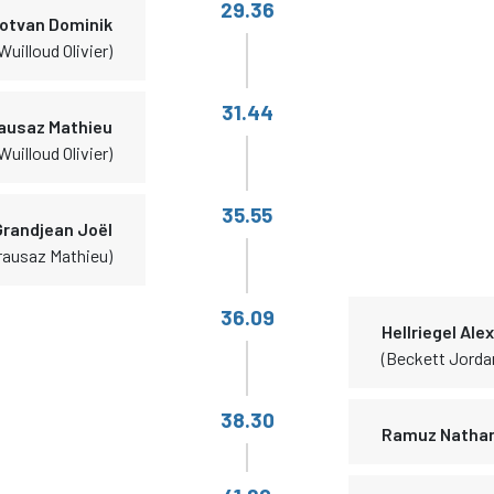
29.36
otvan Dominik
Wuilloud Olivier)
31.44
ausaz Mathieu
Wuilloud Olivier)
35.55
Grandjean Joël
rausaz Mathieu)
36.09
Hellriegel Ale
(Beckett Jorda
38.30
Ramuz Natha