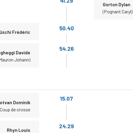
41.29
Gorton Dylan
(Pognant Caryl)
50.40
üschi Frédéric
54.26
gheggi Davide
Mauron Johann)
15.07
otvan Dominik
 Coup de crosse
24.29
Rhyn Louis