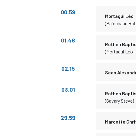
00.59
Mortagui Léo
(Painchaud Rob
01.48
Rothen Bapti
(Mortagui Léo -
02.15
Sean Alexand
03.01
Rothen Bapti
(Savary Steve)
29.59
Marcotte Chri