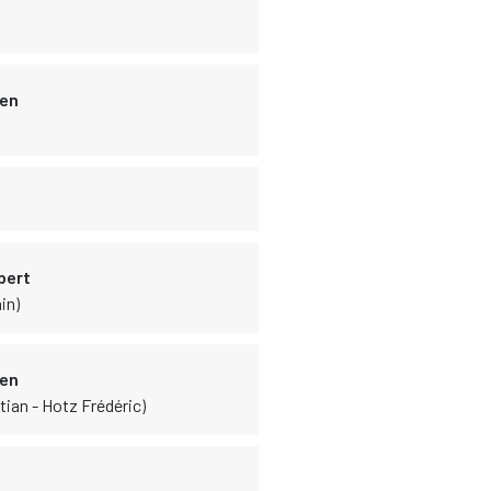
ien
bert
in)
ien
tian - Hotz Frédéric)