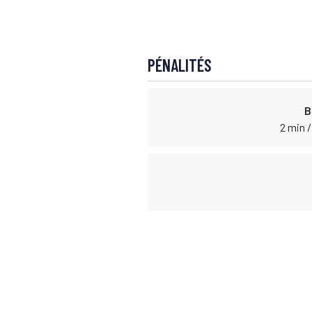
PÉNALITÉS
B
2 min /