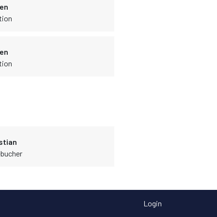
ien
tion
ien
tion
stian
rébucher
Login