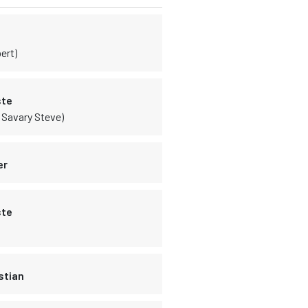
ert)
ste
 Savary Steve)
er
ste
stian