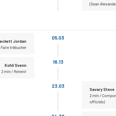
(Sean Alexander
05.03
eckett Jordan
 Faire trébucher
16.13
Kohli Svenn
2 min / Retenir
23.03
Savary Steve
2 min / Compor
officiels)