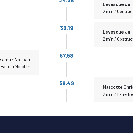
24.38
Lévesque Jul
2 min / Obstruc
38.19
Lévesque Jul
2 min / Obstruc
57.58
Ramuz Nathan
 Faire trébucher
58.49
Marcotte Chri
2 min / Faire t