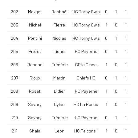
202
Mezger
Raphaël
HC Torny Owls
0
1
1
203
Michel
Pierre
HC Torny Owls
1
0
1
204
Poncini
Nicolas
HC Torny Owls
0
1
1
205
Pretot
Lionel
HC Payerne
0
1
1
206
Repond
Frédéric
CP la Glane
1
0
1
207
Rioux
Martin
Chiefs HC
0
1
1
208
Rosat
Didier
HC Payerne
1
0
1
209
Savary
Dylan
HC La Roche
1
0
1
210
Savary
Fréderic
HC Payerne
0
1
1
211
Shala
Leon
HC Falcons I
1
0
1