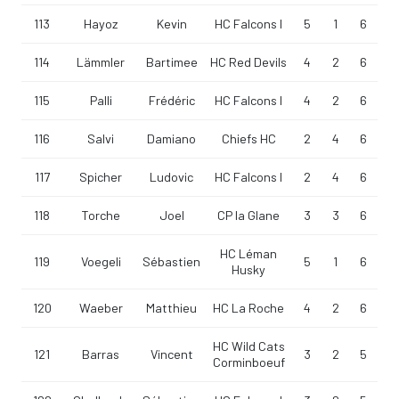
113
Hayoz
Kevin
HC Falcons I
5
1
6
114
Lämmler
Bartimee
HC Red Devils
4
2
6
115
Palli
Frédéric
HC Falcons I
4
2
6
116
Salvi
Damiano
Chiefs HC
2
4
6
117
Spicher
Ludovic
HC Falcons I
2
4
6
118
Torche
Joel
CP la Glane
3
3
6
HC Léman
119
Voegeli
Sébastien
5
1
6
Husky
120
Waeber
Matthieu
HC La Roche
4
2
6
HC Wild Cats
121
Barras
Vincent
3
2
5
Corminboeuf