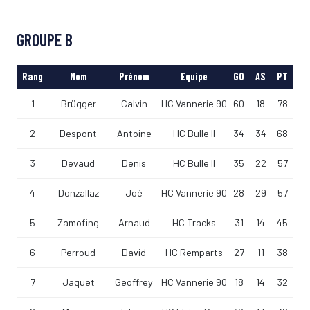
GROUPE B
Rang
Nom
Prénom
Equipe
GO
AS
PT
1
Brügger
Calvin
HC Vannerie 90
60
18
78
2
Despont
Antoine
HC Bulle II
34
34
68
3
Devaud
Denis
HC Bulle II
35
22
57
4
Donzallaz
Joé
HC Vannerie 90
28
29
57
5
Zamofing
Arnaud
HC Tracks
31
14
45
6
Perroud
David
HC Remparts
27
11
38
7
Jaquet
Geoffrey
HC Vannerie 90
18
14
32