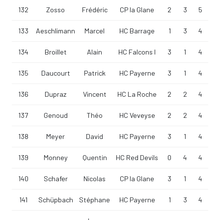
132
Zosso
Frédéric
CP la Glane
2
3
5
133
Aeschlimann
Marcel
HC Barrage
1
3
4
134
Broillet
Alain
HC Falcons I
3
1
4
135
Daucourt
Patrick
HC Payerne
3
1
4
136
Dupraz
Vincent
HC La Roche
2
2
4
137
Genoud
Théo
HC Veveyse
2
2
4
138
Meyer
David
HC Payerne
3
1
4
139
Monney
Quentin
HC Red Devils
0
4
4
140
Schafer
Nicolas
CP la Glane
3
1
4
141
Schüpbach
Stéphane
HC Payerne
1
3
4