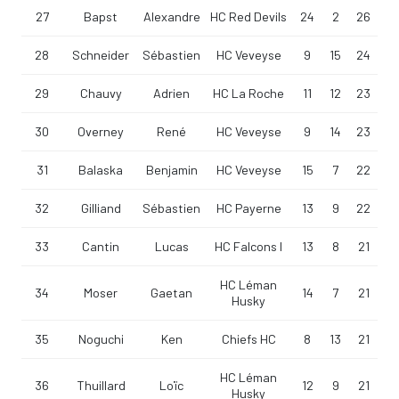
27
Bapst
Alexandre
HC Red Devils
24
2
26
28
Schneider
Sébastien
HC Veveyse
9
15
24
29
Chauvy
Adrien
HC La Roche
11
12
23
30
Overney
René
HC Veveyse
9
14
23
31
Balaska
Benjamin
HC Veveyse
15
7
22
32
Gilliand
Sébastien
HC Payerne
13
9
22
33
Cantin
Lucas
HC Falcons I
13
8
21
HC Léman
34
Moser
Gaetan
14
7
21
Husky
35
Noguchi
Ken
Chiefs HC
8
13
21
HC Léman
36
Thuillard
Loïc
12
9
21
Husky