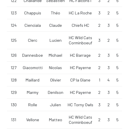
122
Challande
Sébastien
HC Falcons I
3
2
5
123
Chappuis
Théo
HC La Roche
3
2
5
124
Cienciala
Claude
Chiefs HC
2
3
5
HC Wild Cats
125
Clerc
Lucien
3
2
5
Corminboeuf
126
Dannesboe
Michael
HC Barrage
2
3
5
127
Giacomotti
Nicolas
HC Payerne
2
3
5
128
Maillard
Olivier
CP la Glane
1
4
5
129
Marmy
Denilson
HC Payerne
2
3
5
130
Rolle
Julien
HC Torny Owls
3
2
5
HC Wild Cats
131
Vellone
Matteo
2
3
5
Corminboeuf