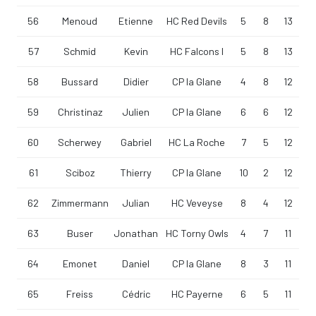
56
Menoud
Etienne
HC Red Devils
5
8
13
57
Schmid
Kevin
HC Falcons I
5
8
13
58
Bussard
Didier
CP la Glane
4
8
12
59
Christinaz
Julien
CP la Glane
6
6
12
60
Scherwey
Gabriel
HC La Roche
7
5
12
61
Sciboz
Thierry
CP la Glane
10
2
12
62
Zimmermann
Julian
HC Veveyse
8
4
12
63
Buser
Jonathan
HC Torny Owls
4
7
11
64
Emonet
Daniel
CP la Glane
8
3
11
65
Freiss
Cédric
HC Payerne
6
5
11