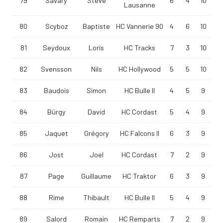
79
Savary
Steve
6
4
10
Lausanne
80
Scyboz
Baptiste
HC Vannerie 90
4
6
10
81
Seydoux
Loris
HC Tracks
7
3
10
82
Svensson
Nils
HC Hollywood
5
5
10
83
Baudois
Simon
HC Bulle II
4
5
9
84
Bürgy
David
HC Cordast
5
4
9
85
Jaquet
Grégory
HC Falcons II
6
3
9
86
Jost
Joel
HC Cordast
7
2
9
87
Page
Guillaume
HC Traktor
6
3
9
88
Rime
Thibault
HC Bulle II
5
4
9
89
Salord
Romain
HC Remparts
7
2
9