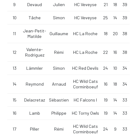
9
Devaud
Julien
HC Veveyse
21
18
39
10
Tâche
Simon
HC Veveyse
25
14
39
Jean-Petit-
11
Guillaume
HC La Roche
18
20
38
Matilde
Valente-
12
Rémi
HC La Roche
22
16
38
Rodriguez
13
Lämmler
Simon
HC Red Devils
24
10
34
HC Wild Cats
14
Reymond
Arnaud
16
18
34
Corminboeuf
15
Delacretaz
Sébastien
HC Falcons I
19
14
33
16
Lamb
Philippe
HC Torny Owls
19
14
33
HC Wild Cats
17
Piller
Rémi
24
9
33
Corminboeuf