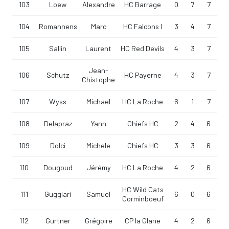
103
Loew
Alexandre
HC Barrage
0
7
7
104
Romannens
Marc
HC Falcons I
3
4
7
105
Sallin
Laurent
HC Red Devils
4
3
7
Jean-
106
Schutz
HC Payerne
4
3
7
Chistophe
107
Wyss
Michael
HC La Roche
6
1
7
108
Delapraz
Yann
Chiefs HC
2
4
6
109
Dolci
Michele
Chiefs HC
3
3
6
110
Dougoud
Jérémy
HC La Roche
4
2
6
HC Wild Cats
111
Guggiari
Samuel
6
0
6
Corminboeuf
112
Gurtner
Grégoire
CP la Glane
4
2
6