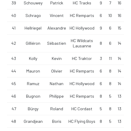
39
Schouwey
Patrick
HC Tracks
9
7
16
40
Schrago
Vincent
HC Remparts
6
10
16
41
Hellriegel
Alexandre
HC Hollywood
9
6
15
HC Wildcats
42
Gilliéron
Sébastien
8
6
14
Lausanne
43
Kolly
Kevin
HC Traktor
3
11
14
44
Mauron
Olivier
HC Remparts
6
8
14
45
Ramuz
Nathan
HC Hollywood
6
8
14
46
Bugnon
Philippe
HC Remparts
8
5
13
47
Bürgy
Roland
HC Cordast
5
8
13
48
Grandjean
Boris
HC Flying Boys
8
5
13