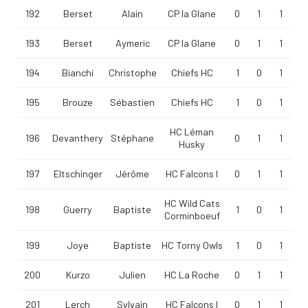
192
Berset
Alain
CP la Glane
0
1
1
193
Berset
Aymeric
CP la Glane
0
1
1
194
Bianchi
Christophe
Chiefs HC
1
0
1
195
Brouze
Sébastien
Chiefs HC
1
0
1
HC Léman
196
Devanthery
Stéphane
0
1
1
Husky
197
Eltschinger
Jérôme
HC Falcons I
0
1
1
HC Wild Cats
198
Guerry
Baptiste
1
0
1
Corminboeuf
199
Joye
Baptiste
HC Torny Owls
1
0
1
200
Kurzo
Julien
HC La Roche
0
1
1
201
Lerch
Sylvain
HC Falcons I
0
1
1