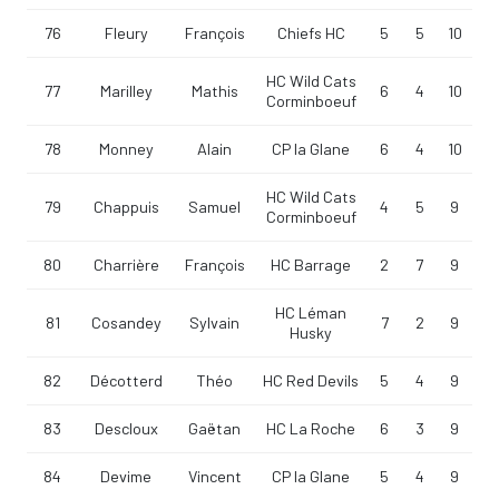
76
Fleury
François
Chiefs HC
5
5
10
HC Wild Cats
77
Marilley
Mathis
6
4
10
Corminboeuf
78
Monney
Alain
CP la Glane
6
4
10
HC Wild Cats
79
Chappuis
Samuel
4
5
9
Corminboeuf
80
Charrière
François
HC Barrage
2
7
9
HC Léman
81
Cosandey
Sylvain
7
2
9
Husky
82
Décotterd
Théo
HC Red Devils
5
4
9
83
Descloux
Gaëtan
HC La Roche
6
3
9
84
Devime
Vincent
CP la Glane
5
4
9