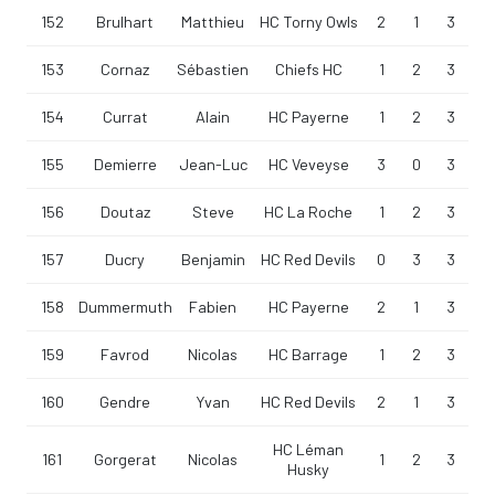
152
Brulhart
Matthieu
HC Torny Owls
2
1
3
153
Cornaz
Sébastien
Chiefs HC
1
2
3
154
Currat
Alain
HC Payerne
1
2
3
155
Demierre
Jean-Luc
HC Veveyse
3
0
3
156
Doutaz
Steve
HC La Roche
1
2
3
157
Ducry
Benjamin
HC Red Devils
0
3
3
158
Dummermuth
Fabien
HC Payerne
2
1
3
159
Favrod
Nicolas
HC Barrage
1
2
3
160
Gendre
Yvan
HC Red Devils
2
1
3
HC Léman
161
Gorgerat
Nicolas
1
2
3
Husky