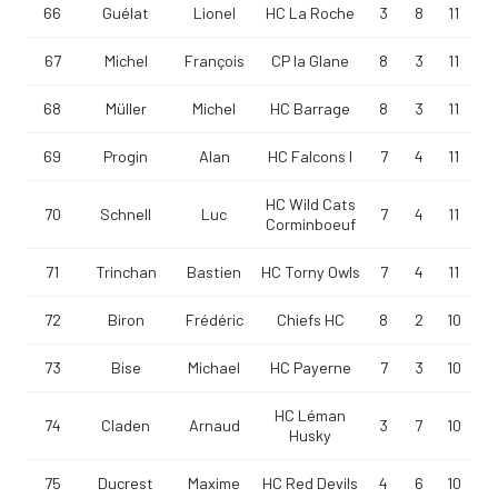
66
Guélat
Lionel
HC La Roche
3
8
11
67
Michel
François
CP la Glane
8
3
11
68
Müller
Michel
HC Barrage
8
3
11
69
Progin
Alan
HC Falcons I
7
4
11
HC Wild Cats
70
Schnell
Luc
7
4
11
Corminboeuf
71
Trinchan
Bastien
HC Torny Owls
7
4
11
72
Biron
Frédéric
Chiefs HC
8
2
10
73
Bise
Michael
HC Payerne
7
3
10
HC Léman
74
Claden
Arnaud
3
7
10
Husky
75
Ducrest
Maxime
HC Red Devils
4
6
10