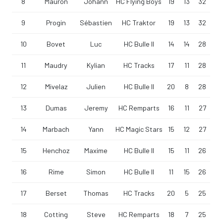
8
Mauron
Johann
HC Flying Boys
19
13
32
9
Progin
Sébastien
HC Traktor
19
13
32
10
Bovet
Luc
HC Bulle II
14
14
28
11
Maudry
Kylian
HC Tracks
17
11
28
12
Mivelaz
Julien
HC Bulle II
20
8
28
13
Dumas
Jeremy
HC Remparts
16
11
27
14
Marbach
Yann
HC Magic Stars
15
12
27
15
Henchoz
Maxime
HC Bulle II
15
11
26
16
Rime
Simon
HC Bulle II
11
15
26
17
Berset
Thomas
HC Tracks
20
5
25
18
Cotting
Steve
HC Remparts
18
7
25