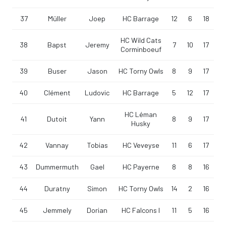
37
Müller
Joep
HC Barrage
12
6
18
HC Wild Cats
38
Bapst
Jeremy
7
10
17
Corminboeuf
39
Buser
Jason
HC Torny Owls
8
9
17
40
Clément
Ludovic
HC Barrage
5
12
17
HC Léman
41
Dutoit
Yann
8
9
17
Husky
42
Vannay
Tobias
HC Veveyse
11
6
17
43
Dummermuth
Gael
HC Payerne
8
8
16
44
Duratny
Simon
HC Torny Owls
14
2
16
45
Jemmely
Dorian
HC Falcons I
11
5
16