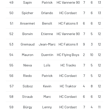
49
Sapin
Patrick
HC Vannerie 90
7
6
13
50
Spicher
Orlando
HC Cordast
7
6
13
51
Ansermet
Benoît
HC Falcons II
6
6
12
52
Bonvin
Etienne
HC Vannerie 90
7
5
12
53
Gremaud
Jean-Marc
HC Falcons II
9
3
12
54
Mauron
Quentin
HC Flying Boys
2
10
12
55
Nieva
Loïs
HC Tracks
7
5
12
56
Riedo
Patrick
HC Cordast
7
5
12
57
Sciboz
Kevin
HC Traktor
4
8
12
58
Straub
Marc
HC Cordast
6
6
12
59
Bürgy
Lenny
HC Cordast
7
4
11