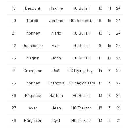
19
Despont
Maxime
HC Bulle II
13
11
24
20
Dutoit
Jérôme
HC Remparts
9
15
24
21
Monney
Mario
HC Bulle II
19
5
24
22
Dupasquier
Alain
HC Bulle II
8
15
23
23
Magnin
John
HC Bulle II
10
13
23
24
Grandjean
Joël
HC Flying Boys
14
8
22
25
Monney
François
HC Magic Stars
19
3
22
26
Pégaitaz
Nathan
HC Bulle II
13
9
22
27
Ayer
Jean
HC Traktor
18
3
21
28
Bürgisser
Cyril
HC Traktor
13
8
21