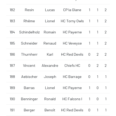
182
Resin
Lucas
CP la Glane
1
1
2
183
Rhême
Lionel
HC Torny Owls
1
1
2
184
Schindelholz
Romain
HC Payerne
1
1
2
185
Schneider
Renaud
HC Veveyse
1
1
2
186
Thurnherr
Karl
HC Red Devils
0
2
2
187
Vincent
Alexandre
Chiefs HC
0
2
2
188
Aebischer
Joseph
HC Barrage
0
1
1
189
Barras
Lionel
HC Payerne
1
0
1
190
Benninger
Ronald
HC Falcons I
1
0
1
191
Berger
Benoît
HC Red Devils
0
1
1