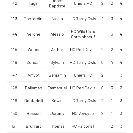
Jean-
142
Tagini
Chiefs HC
2
2
4
Baptiste
143
Tantardini
Nicola
HC Torny Owls
1
3
4
HC Wild Cats
144
Vellone
Alessio
1
3
4
Corminboeuf
145
Weber
Arthur
HC Red Devils
2
2
4
146
Zendali
Sylvain
HC Torny Owls
0
4
4
147
Amyot
Benjamin
Chiefs HC
2
1
3
148
Ballaman
Emmanuel
HC Red Devils
0
3
3
149
Bonfadelli
Kewin
HC Torny Owls
2
1
3
150
Bosson
Jérémy
HC Veveyse
2
1
3
151
Brühlart
Thomas
HC Falcons I
1
2
3