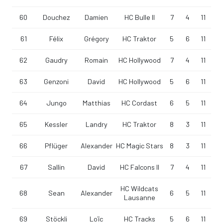
60
Douchez
Damien
HC Bulle II
7
4
11
61
Félix
Grégory
HC Traktor
5
6
11
62
Gaudry
Romain
HC Hollywood
7
4
11
63
Genzoni
David
HC Hollywood
5
6
11
64
Jungo
Matthias
HC Cordast
6
5
11
65
Kessler
Landry
HC Traktor
8
3
11
66
Pflüger
Alexander
HC Magic Stars
8
3
11
67
Sallin
David
HC Falcons II
7
4
11
HC Wildcats
68
Sean
Alexander
6
5
11
Lausanne
69
Stöckli
Loïc
HC Tracks
5
6
11