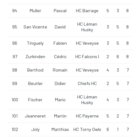
94
Muller
Pascal
HC Barrage
5
3
8
HC Léman
95
San Vicente
David
3
5
8
Husky
96
Tinguely
Fabien
HC Veveyse
3
5
8
97
Zurkinden
Cédric
HC Falcons I
2
6
8
98
Berthod
Romain
HC Veveyse
4
3
7
99
Beutler
Didier
Chiefs HC
2
5
7
HC Léman
100
Fischer
Mario
4
3
7
Husky
101
Jeanneret
Martin
HC Payerne
5
2
7
102
Joly
Matthias
HC Torny Owls
6
1
7