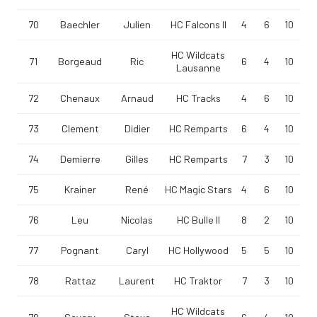
70
Baechler
Julien
HC Falcons II
4
6
10
HC Wildcats
71
Borgeaud
Ric
6
4
10
Lausanne
72
Chenaux
Arnaud
HC Tracks
4
6
10
73
Clement
Didier
HC Remparts
6
4
10
74
Demierre
Gilles
HC Remparts
7
3
10
75
Krainer
René
HC Magic Stars
4
6
10
76
Leu
Nicolas
HC Bulle II
8
2
10
77
Pognant
Caryl
HC Hollywood
5
5
10
78
Rattaz
Laurent
HC Traktor
7
3
10
HC Wildcats