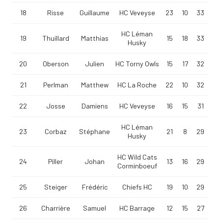
18
Risse
Guillaume
HC Veveyse
23
10
33
HC Léman
19
Thuillard
Matthias
15
18
33
Husky
20
Oberson
Julien
HC Torny Owls
15
17
32
21
Perlman
Matthew
HC La Roche
22
10
32
22
Josse
Damiens
HC Veveyse
16
15
31
HC Léman
23
Corbaz
Stéphane
21
8
29
Husky
HC Wild Cats
24
Piller
Johan
13
16
29
Corminboeuf
25
Steiger
Frédéric
Chiefs HC
19
10
29
26
Charrière
Samuel
HC Barrage
12
15
27