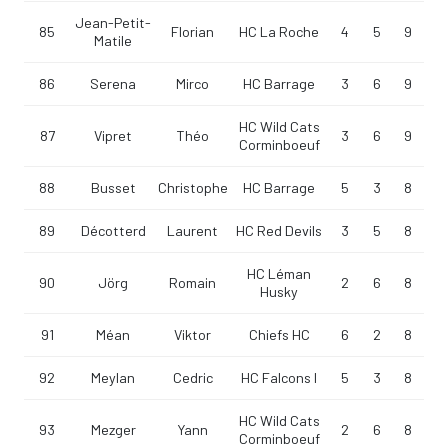
Jean-Petit-
85
Florian
HC La Roche
4
5
9
Matile
86
Serena
Mirco
HC Barrage
3
6
9
HC Wild Cats
87
Vipret
Théo
3
6
9
Corminboeuf
88
Busset
Christophe
HC Barrage
5
3
8
89
Décotterd
Laurent
HC Red Devils
3
5
8
HC Léman
90
Jörg
Romain
2
6
8
Husky
91
Méan
Viktor
Chiefs HC
6
2
8
92
Meylan
Cedric
HC Falcons I
5
3
8
HC Wild Cats
93
Mezger
Yann
2
6
8
Corminboeuf