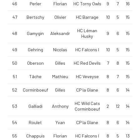
46
Perler
Florian
HC Torny Owls
9
7
16
47
Bertschy
Olivier
HC Barrage
10
5
15
HC Léman
48
Gamygin
Aleksandr
9
6
15
Husky
49
Gehring
Nicolas
HC Falcons I
10
5
15
50
Oberson
Gilles
HC Red Devils
7
8
15
51
Tâche
Mathieu
HC Veveyse
8
7
15
52
Corminboeuf
Gilles
CP la Glane
8
6
14
HC Wild Cats
53
Galliadi
Anthony
2
12
14
Corminboeuf
54
Roulet
Yvan
CP la Glane
8
6
14
55
Chappuis
Florian
HC Falcons I
8
5
13