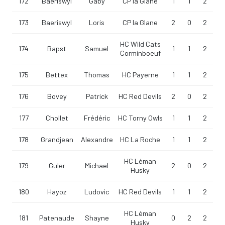
172
Baeriswyl
Gaby
CP la Glane
1
1
2
173
Baeriswyl
Loris
CP la Glane
2
0
2
HC Wild Cats
174
Bapst
Samuel
1
1
2
Corminboeuf
175
Bettex
Thomas
HC Payerne
1
1
2
176
Bovey
Patrick
HC Red Devils
2
0
2
177
Chollet
Frédéric
HC Torny Owls
1
1
2
178
Grandjean
Alexandre
HC La Roche
1
1
2
HC Léman
179
Guler
Michael
2
0
2
Husky
180
Hayoz
Ludovic
HC Red Devils
1
1
2
HC Léman
181
Patenaude
Shayne
0
2
2
Husky