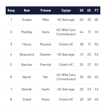
Rang
Nom
Prénom
Equipe
GO
AS
PT
1
Sudan
Mike
HC Barrage
63
32
95
HC Wild Cats
2
Marilley
Yanis
44
17
61
Corminboeuf
3
Fleury
Maxime
Chiefs HC
38
17
55
4
Beauverd
Damien
HC Barrage
31
22
53
5
Beutler
Pierrick
Chiefs HC
25
27
52
HC Wild Cats
6
Vipret
Yan
25
20
45
Corminboeuf
7
Besnik
Gashi
HC Barrage
20
23
43
8
Stierli
Ravic
Chiefs HC
20
20
40