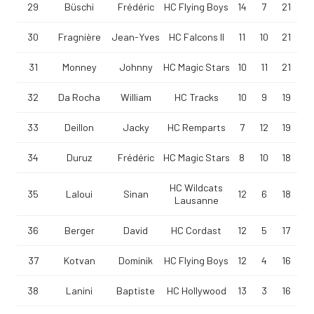
29
Büschi
Frédéric
HC Flying Boys
14
7
21
30
Fragnière
Jean-Yves
HC Falcons II
11
10
21
31
Monney
Johnny
HC Magic Stars
10
11
21
32
Da Rocha
William
HC Tracks
10
9
19
33
Deillon
Jacky
HC Remparts
7
12
19
34
Duruz
Frédéric
HC Magic Stars
8
10
18
HC Wildcats
35
Laloui
Sinan
12
6
18
Lausanne
36
Berger
David
HC Cordast
12
5
17
37
Kotvan
Dominik
HC Flying Boys
12
4
16
38
Lanini
Baptiste
HC Hollywood
13
3
16